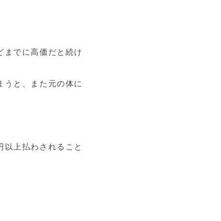
どまでに高価だと続け
まうと、また元の体に
円以上払わされること